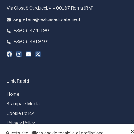
Via Giosuè Carducci, 4 – 00187 Roma (RM)
segreteria@realcasadiborbone.it
+39 06 4741190
+39 06 4819401
Link Rapidi
Home
Stampa e Media
Cookie Policy
Privacy Policy
Questo sito utilizza cookie tecnici e di profilazione.
Consenso