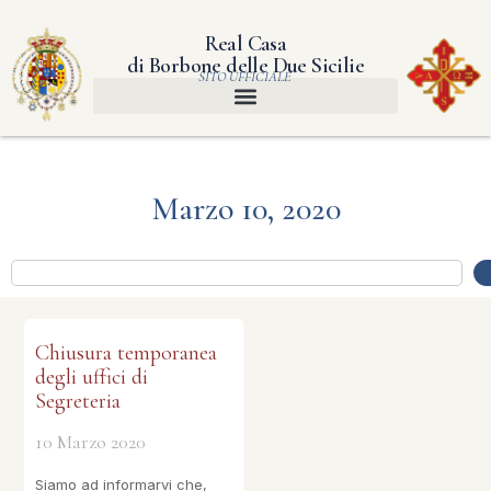
Real Casa
di Borbone delle Due Sicilie
SITO UFFICIALE
Marzo 10, 2020
Chiusura temporanea
degli uffici di
Segreteria
10 Marzo 2020
Siamo ad informarvi che,