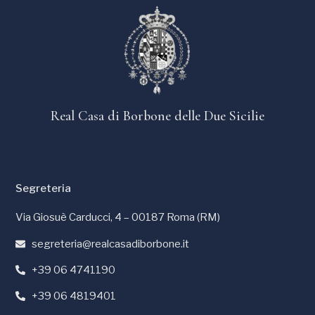
Real Casa di Borbone delle Due Sicilie
Segreteria
Via Giosuè Carducci, 4 – 00187 Roma (RM)
segreteria@realcasadiborbone.it
+39 06 4741190
+39 06 4819401