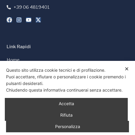
+39 06 4819401
Link Rapidi
Home
✕
Stampa e Media
Questo sito utilizza cookie tecnici e di profilazione.
Puoi accettare, rifiutare o personalizzare i cookie premendo i
Cookie Policy
pulsanti desiderati.
Privacy Policy
Chiudendo questa informativa continuerai senza accettare.
Consenso
Accetta
Rifiuta
Personalizza
© 1997 - 2026 Tutti i diritti riservati