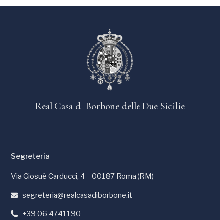
Real Casa di Borbone delle Due Sicilie
Segreteria
Via Giosuè Carducci, 4 – 00187 Roma (RM)
segreteria@realcasadiborbone.it
+39 06 4741190