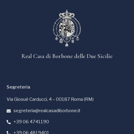
Real Casa di Borbone delle Due Sicilie
Segreteria
Via Giosuè Carducci, 4 – 00187 Roma (RM)
segreteria@realcasadiborbone.it
+39 06 4741190
+39 06 4819401