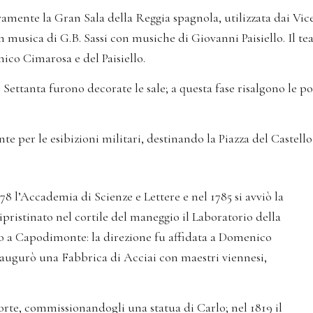
ente la Gran Sala della Reggia spagnola, utilizzata dai Vicer
n musica di G.B. Sassi con musiche di Giovanni Paisiello. Il te
nico Cimarosa e del Paisiello.
Settanta furono decorate le sale; a questa fase risalgono le por
nte per le esibizioni militari, destinando la Piazza del Castello 
78 l’Accademia di Scienze e Lettere e nel 1785 si avviò la
pristinato nel cortile del maneggio il Laboratorio della
to a Capodimonte: la direzione fu affidata a Domenico
naugurò una Fabbrica di Acciai con maestri viennesi,
orte, commissionandogli una statua di Carlo; nel 1819 il