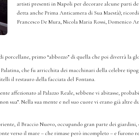
artisti presenti in Napoli per decorare alcune parti de
detta anche Prima Anticamera di Sua Maestà); ricordia
Francesco De Mura, Nicola Maria Rossi, Domenico An
di porcellane, primo “abbozzo” di quella che poi diverrà la g
ia Palatina, che fu arricchita dei macchinari della celebre tip
elli il restauro della facciata del Fontana.
ente affezionato al Palazzo Reale, sebbene vi abitasse, probab
 “non sua”. Nella sua mente e nel suo cuore vi erano già altre
oriente, il Braccio Nuovo, occupando gran parte dei giardini, 
fronte verso il mare – che rimase però incompleto – e furono re