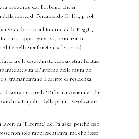
tura intrapresi dai Borbone, che si
lla morte di Ferdinando II» [Ivi, p. 10].
poteri dello stato all’interno della Reggia,
itettura rappresentativa, immersa in
ibile nella sua funzione» [Ivi, p. 11].
acerare la disordinata edilizia stratificatasi
parate attività all’interno delle mura del
e si tramandavano il diritto di residenza.
nza di sottomettere la “Riforma Generale” alle
o anche a Napoli – della prima Rivoluzione
 lavori di “Riforma” del Palazzo, poiché esso
 fosse non solo rappresentativa, ma che fosse