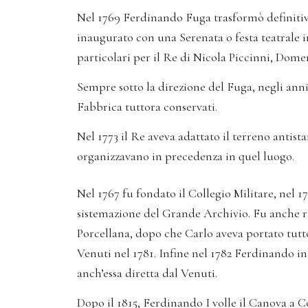
Nel 1769 Ferdinando Fuga trasformò definitivam
inaugurato con una Serenata o festa teatrale i
particolari per il Re di Nicola Piccinni, Dome
Sempre sotto la direzione del Fuga, negli anni 
Fabbrica tuttora conservati.
Nel 1773 il Re aveva adattato il terreno antista
organizzavano in precedenza in quel luogo.
Nel 1767 fu fondato il Collegio Militare, nel 17
sistemazione del Grande Archivio. Fu anche ri
Porcellana, dopo che Carlo aveva portato tut
Venuti nel 1781. Infine nel 1782 Ferdinando i
anch’essa diretta dal Venuti.
Dopo il 1815, Ferdinando I volle il Canova a C