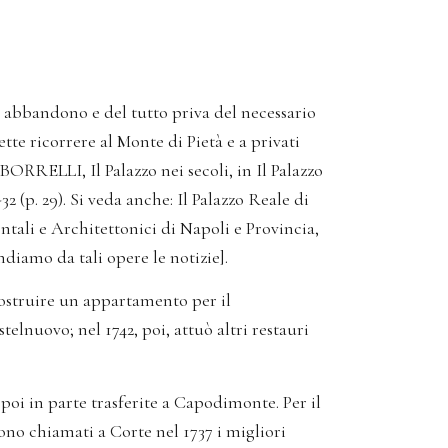
di abbandono e del tutto priva del necessario
ette ricorrere al Monte di Pietà e a privati
 BORRELLI, Il Palazzo nei secoli, in Il Palazzo
2 (p. 29). Si veda anche: Il Palazzo Reale di
tali e Architettonici di Napoli e Provincia,
diamo da tali opere le notizie].
costruire un appartamento per il
lnuovo; nel 1742, poi, attuò altri restauri
, poi in parte trasferite a Capodimonte. Per il
no chiamati a Corte nel 1737 i migliori