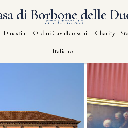
sa di Borbone delle Due
SITO UFFICIALE
Dinastia
Ordini Cavallereschi
Charity
St
Italiano