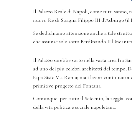
Il Palazzo Reale di Napoli, come tutti sanno, n
nuovo Re di Spagna Filippo III d’Asburgo (il f
Se dedichiamo attenzione anche a tale struttur
che assunse solo sotto Ferdinando II l’incante
Il Palazzo sarebbe sorto nella vasta area fra S
ad uno dei più celebri architetti del tempo, 
Papa Sisto V a Roma; ma i lavori continuarono 
primitivo progetto del Fontana.
Comunque, per tutto il Seicento, la reggia, con
della vita politica e sociale napoletana.