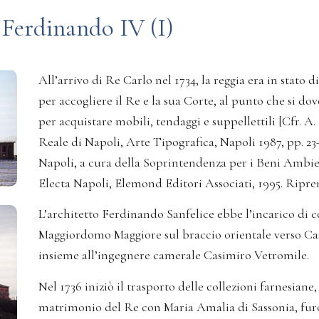
e Ferdinando IV (I)
All’arrivo di Re Carlo nel 1734, la reggia era in stato 
per accogliere il Re e la sua Corte, al punto che si dov
per acquistare mobili, tendaggi e suppellettili [Cfr. A.
Reale di Napoli, Arte Tipografica, Napoli 1987, pp. 23-3
Napoli, a cura della Soprintendenza per i Beni Ambien
Electa Napoli, Elemond Editori Associati, 1995. Ripren
L’architetto Ferdinando Sanfelice ebbe l’incarico di 
Maggiordomo Maggiore sul braccio orientale verso Caste
insieme all’ingegnere camerale Casimiro Vetromile.
Nel 1736 iniziò il trasporto delle collezioni farnesiane
matrimonio del Re con Maria Amalia di Sassonia, furo