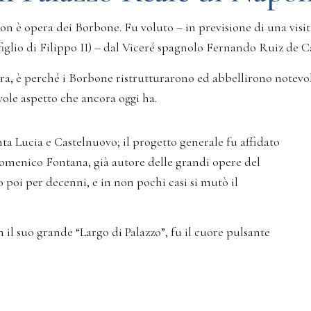
on è opera dei Borbone. Fu voluto – in previsione di una visit
iglio di Filippo II) – dal Viceré spagnolo Fernando Ruiz de Cas
a, è perché i Borbone ristrutturarono ed abbellirono notevolm
vole aspetto che ancora oggi ha.
anta Lucia e Castelnuovo; il progetto generale fu affidato
Domenico Fontana, già autore delle grandi opere del
poi per decenni, e in non pochi casi si mutò il
 il suo grande “Largo di Palazzo”, fu il cuore pulsante