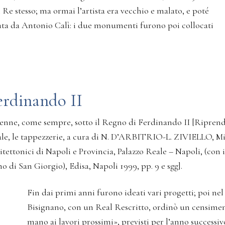
Re stesso; ma ormai l’artista era vecchio e malato, e poté
etata da Antonio Calì: i due monumenti furono poi collocati
erdinando II
venne, come sempre, sotto il Regno di Ferdinando II [Riprendi
le, le tappezzerie, a cura di N. D’ARBITRIO-L. ZIVIELLO, Mini
ttonici di Napoli e Provincia, Palazzo Reale – Napoli, (con i
 di San Giorgio), Edisa, Napoli 1999, pp. 9 e sgg].
Fin dai primi anni furono ideati vari progetti; poi n
Bisignano, con un Real Rescritto, ordinò un censiment
mano ai lavori prossimi», previsti per l’anno successi