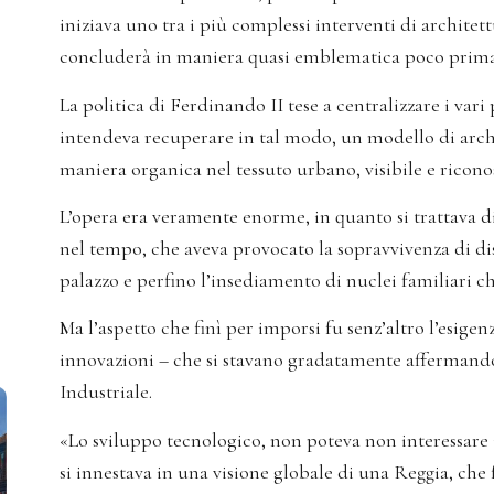
iniziava uno tra i più complessi interventi di architet
concluderà in maniera quasi emblematica poco prima de
La politica di Ferdinando II tese a centralizzare i vari 
intendeva recuperare in tal modo, un modello di arch
maniera organica nel tessuto urbano, visibile e riconosc
L’opera era veramente enorme, in quanto si trattava di l
nel tempo, che aveva provocato la sopravvivenza di dis
palazzo e perfino l’insediamento di nuclei familiari ch
Ma l’aspetto che finì per imporsi fu senz’altro l’esige
innovazioni – che si stavano gradatamente affermand
Industriale.
«Lo sviluppo tecnologico, non poteva non interessare i
si innestava in una visione globale di una Reggia, che