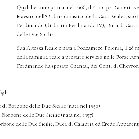
Qualche anno prima, nel 1966, il Principe Ranieri ave
Maestro dell’Ordine dinastico della Casa Reale a suo f
Ferdinando (di diritto Ferdinando IV), Duca di Castr
delle Due Sicilie.
Sua Altezza Reale è nata a Podzamcze, Polonia, il 28 
della famiglia reale a prestare servizio nelle Forze Ar
Ferdinando ha sposato Chantal, dei Conti di Chevron-
gli:
 di Borbone delle Due Sicilie (nata nel 1950)
 Borbone delle Due Sicilie (nata nel 1957)
orbone delle Due Sicilie, Duca di Calabria ed Erede Apparente