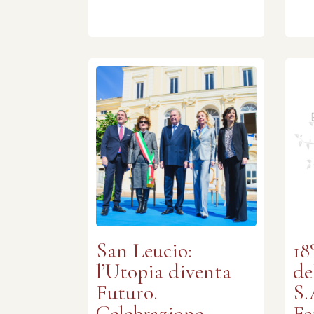
San Leucio:
18
l’Utopia diventa
de
Futuro.
S.
Celebrazione
Fe