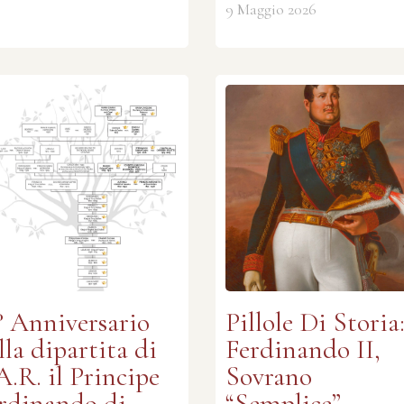
9 Maggio 2026
° Anniversario
Pillole Di Storia
lla dipartita di
Ferdinando II,
A.R. il Principe
Sovrano
rdinando di
“Semplice”