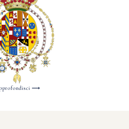
pprofondisci ⟶