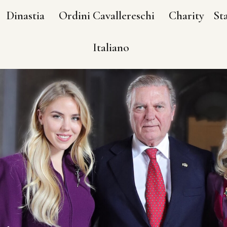
Dinastia
Ordini Cavallereschi
Charity
St
Italiano