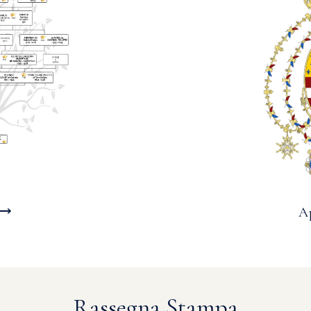
 ⟶
A
Rassegna Stampa