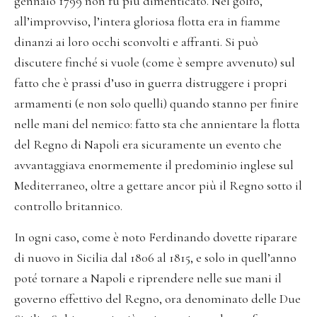
gennaio 1799 non fu più dimenticato. Nel golfo,
all’improvviso, l’intera gloriosa flotta era in fiamme
dinanzi ai loro occhi sconvolti e affranti. Si può
discutere finché si vuole (come è sempre avvenuto) sul
fatto che è prassi d’uso in guerra distruggere i propri
armamenti (e non solo quelli) quando stanno per finire
nelle mani del nemico: fatto sta che annientare la flotta
del Regno di Napoli era sicuramente un evento che
avvantaggiava enormemente il predominio inglese sul
Mediterraneo, oltre a gettare ancor più il Regno sotto il
controllo britannico.
In ogni caso, come è noto Ferdinando dovette riparare
di nuovo in Sicilia dal 1806 al 1815, e solo in quell’anno
poté tornare a Napoli e riprendere nelle sue mani il
governo effettivo del Regno, ora denominato delle Due