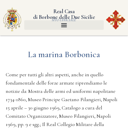
Real Casa
di Borbone delle Due Sicilie
SITO UFFICIALE
La marina Borbonica
Come per tutti gli altri aspetti, anche in quello
fondamentale delle forze armate riprendiamo le
notizie da: Mostra delle armi ed uniformi napolitane
1734-1860, Museo Principe Gaetano Filangieri, Napoli
15 aprile – 30 giugno 1969, Catalogo a cura del
Comitato Organizzatore, Museo Filangieri, Napoli
1969, pp. 9 e sgg.; Il Real Collegio Militare della