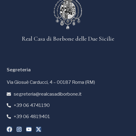
Real Casa di Borbone delle Due Sicilie
Segreteria
Via Giosuè Carducci, 4 – 00187 Roma (RM)
segreteria@realcasadiborbone.it
+39 06 4741190
+39 06 4819401