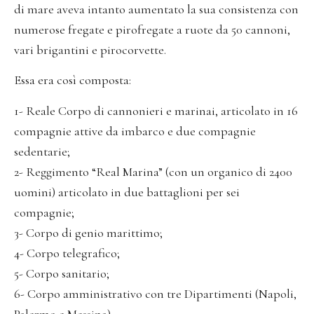
di mare aveva intanto aumentato la sua consistenza con
numerose fregate e pirofregate a ruote da 50 cannoni,
vari brigantini e pirocorvette.
Essa era così composta:
1- Reale Corpo di cannonieri e marinai, articolato in 16
compagnie attive da imbarco e due compagnie
sedentarie;
2- Reggimento “Real Marina” (con un organico di 2400
uomini) articolato in due battaglioni per sei
compagnie;
3- Corpo di genio marittimo;
4- Corpo telegrafico;
5- Corpo sanitario;
6- Corpo amministrativo con tre Dipartimenti (Napoli,
Palermo e Messina).