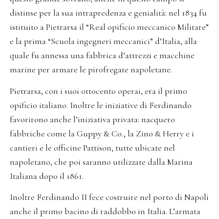
distinse per la sua intrapredenza e genialità: nel 1834 fu
istituito a Pietrarsa il “Real opificio meccanico Militare”
e la prima “Scuola ingegneri meccanici” d’Italia, alla
quale fu annessa una fabbrica d’attrezzi e macchine
marine per armare le pirofregate napoletane.
Pietrarsa, con i suoi ottocento operai, era il primo
opificio italiano. Inoltre le iniziative di Ferdinando
favorirono anche l’iniziativa privata: nacquero
fabbriche come la Guppy & Co., la Zino & Herry e i
cantieri e le officine Pattison, tutte ubicate nel
napoletano, che poi saranno utilizzate dalla Marina
Italiana dopo il 1861.
Inoltre Ferdinando II fece costruire nel porto di Napoli
anche il primo bacino di raddobbo in Italia. L’armata