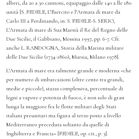
alberi, da 20 a 30 cannoni, equipaggio dalle 140 a lle 180
unità [S. FEDELE, L’Esercito e l’Armata di mare da
Carlo III a Ferdinando, in: S. FEDELE-S. SERIO,
L’Armata di mare di Sua Maestà il Re del Regno delle
Due Sicilie, il Gabbiano, Messina 1997, pp. 6-7. Cfr.
anche L. RANDOGNA, Storia della Marina militare
delle Due Sicilie (1734-1860), Mursia, Milano 1978].
L’Armata di mare era talmente grande e moderna «che
per numero di imbarcazioni (oltre cento tra grandi,
medie e piccole), stazza complessiva, percentuale di
legni a vapore e potenza di fuoco, è non solo di gran
lunga la maggiore fra le flotte militari degli Stati
italiani preunitari ma figura al terzo posto a livello
Mediterraneo preceduta soltanto da quelle di
Inghilterra e Francia» [FEDELE, op. cit., p. 3].