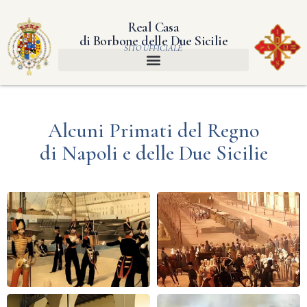
Real Casa
di Borbone delle Due Sicilie
SITO UFFICIALE
Alcuni Primati del Regno
di Napoli e delle Due Sicilie