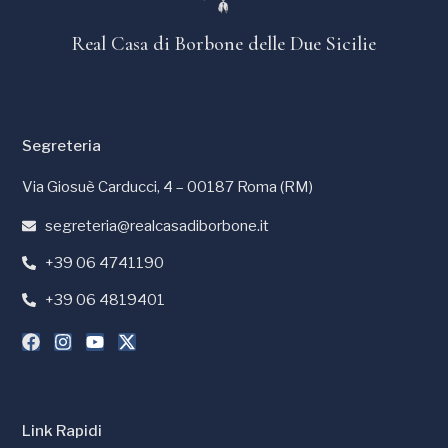
Real Casa di Borbone delle Due Sicilie
Segreteria
Via Giosuè Carducci, 4 – 00187 Roma (RM)
segreteria@realcasadiborbone.it
+39 06 4741190
+39 06 4819401
Link Rapidi