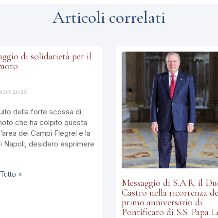
Articoli correlati
ggio di solidarietà per il
emoto
sto 2026
ito della forte scossa di
moto che ha colpito questa
l’area dei Campi Flegrei e la
di Napoli, desidero esprimere
Tutto »
Messaggio di S.A.R. il Du
Castro nella ricorrenza de
primo anniversario di
Pontificato di S.S. Papa 