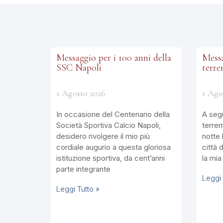
Messaggio per i 100 anni della
Messa
SSC Napoli
terr
1 Agosto 2026
1 Ago
In occasione del Centenario della
A segu
Società Sportiva Calcio Napoli,
terre
desidero rivolgere il mio più
notte 
cordiale augurio a questa gloriosa
città 
istituzione sportiva, da cent’anni
la mia
parte integrante
Leggi 
Leggi Tutto »