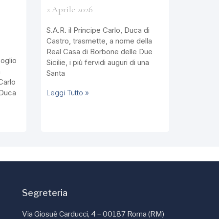
2 Aprile 2026
S.A.R. il Principe Carlo, Duca di
Castro, trasmette, a nome della
Real Casa di Borbone delle Due
Soglio
Sicilie, i più fervidi auguri di una
a
Santa
Carlo
 Duca
Leggi Tutto »
Segreteria
Via Giosuè Carducci, 4 – 00187 Roma (RM)