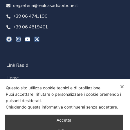
segreteria@realcasadiborbone.it
+39 06 4741190
+39 06 4819401
Link Rapidi
Home
✕
Stampa e Media
Questo sito utilizza cookie tecnici e di profilazione.
Puoi accettare, rifiutare o personalizzare i cookie premendo i
Cookie Policy
pulsanti desiderati.
Privacy Policy
Chiudendo questa informativa continuerai senza accettare.
Consenso
Accetta