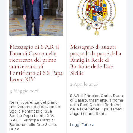
Messaggio di S.A.R. il
Messaggio di auguri
Duca di Castro nella
pasquali da parte della
ricorrenza del primo
Famiglia Reale di
anniversario di
Borbone delle Due
Pontificato di S.S. Papa
Sicilie
Leone XIV
2 Aprile 2026
9 Maggio 2026
S.A.R. il Principe Carlo, Duca
di Castro, trasmette, a nome
Nella ricorrenza del primo
della Real Casa di Borbone
anniversario dell’elezione al
delle Due Sicilie, i più fervidi
Soglio Pontificio di Sua
auguri di una Santa
Santità Papa Leone XIV,
S.A.R. il Principe Carlo di
Borbone delle Due Sicilie,
Leggi Tutto »
Duca