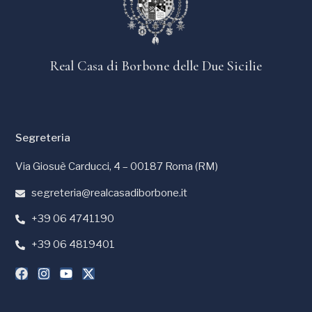
Real Casa di Borbone delle Due Sicilie
Segreteria
Via Giosuè Carducci, 4 – 00187 Roma (RM)
segreteria@realcasadiborbone.it
+39 06 4741190
+39 06 4819401