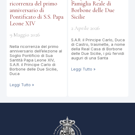
ricorrenza del primo
Famiglia Reale di
anniversario di
Borbone delle Due
Pontificato di S.S. Papa
Sicilie
Leone XIV
2 Aprile 2026
9 Maggio 2026
S.A.R. il Principe Carlo, Duca
di Castro, trasmette, a nome
Nella ricorrenza del primo
della Real Casa di Borbone
anniversario dell’elezione al
delle Due Sicilie, i più fervidi
Soglio Pontificio di Sua
auguri di una Santa
Santità Papa Leone XIV,
S.A.R. il Principe Carlo di
Borbone delle Due Sicilie,
Leggi Tutto »
Duca
Leggi Tutto »