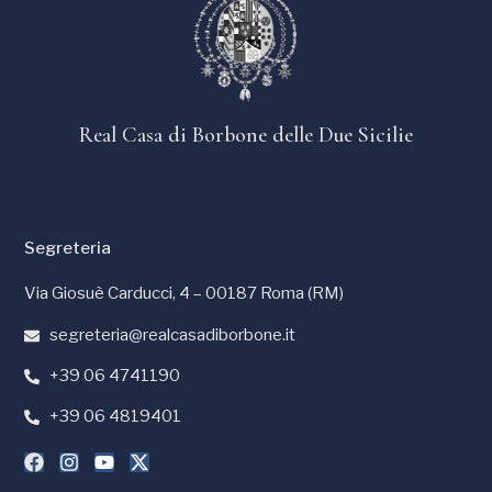
Real Casa di Borbone delle Due Sicilie
Segreteria
Via Giosuè Carducci, 4 – 00187 Roma (RM)
segreteria@realcasadiborbone.it
+39 06 4741190
+39 06 4819401