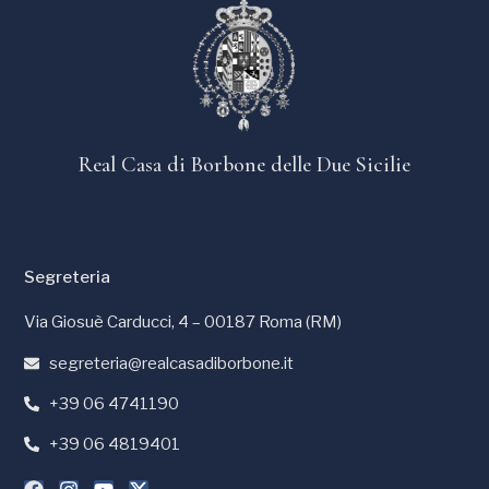
Real Casa di Borbone delle Due Sicilie
Segreteria
Via Giosuè Carducci, 4 – 00187 Roma (RM)
segreteria@realcasadiborbone.it
+39 06 4741190
+39 06 4819401