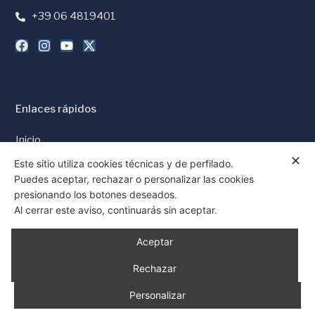
+39 06 4819401
Enlaces rápidos
Inicio
✕
Prensa y Medios
Este sitio utiliza cookies técnicas y de perfilado.
Puedes aceptar, rechazar o personalizar las cookies
Política de Cookies
presionando los botones deseados.
Política de Privacidad
Al cerrar este aviso, continuarás sin aceptar.
Consentimiento
Aceptar
Rechazar
Personalizar
© 1997 - 2026 Todos los derechos reservados