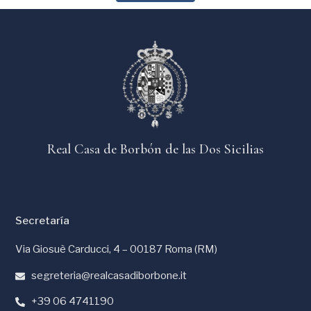
Real Casa de Borbón de las Dos Sicilias
Secretaría
Via Giosuè Carducci, 4 – 00187 Roma (RM)
segreteria@realcasadiborbone.it
+39 06 4741190