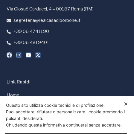
Via Giosuè Carducci, 4 – 00187 Roma (RM)
segreteria@realcasadiborbone.it
+39 06 4741190
+39 06 4819401
Link Rapidi
Home
✕
Stampa e Media
Questo sito utilizza cookie tecnici e di profilazione.
Puoi accettare, rifiutare o personalizzare i cookie premendo i
Cookie Policy
pulsanti desiderati.
Privacy Policy
Chiudendo questa informativa continuerai senza accettare.