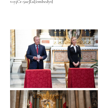
v=yjCr-5aeJLs[/embedyt]