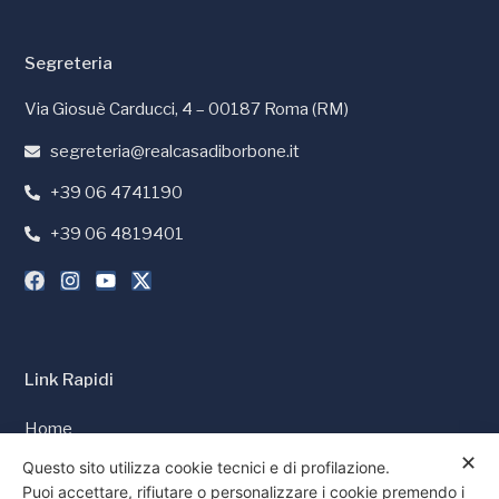
Segreteria
Via Giosuè Carducci, 4 – 00187 Roma (RM)
segreteria@realcasadiborbone.it
+39 06 4741190
+39 06 4819401
Link Rapidi
Home
✕
Stampa e Media
Questo sito utilizza cookie tecnici e di profilazione.
Puoi accettare, rifiutare o personalizzare i cookie premendo i