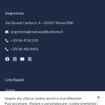
Segreteria
Via Giosuè Carducci, 4 – 00187 Roma (RM)
segreteria@realcasadiborbone.it
+39 06 4741190
+39 06 4819401
Link Rapidi
Home
✕
Stampa e Media
Questo sito utilizza cookie tecnici e di profilazione.
Puoi accettare, rifiutare o personalizzare i cookie premendo i