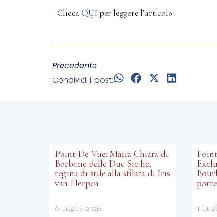
Clicca
QUI
per leggere l’articolo.
Precedente
Condividi il post:
Point De Vue: Maria Chiara di
Point
Borbone delle Due Sicilie,
Exclu
regina di stile alla sfilata di Iris
Bourb
van Herpen
porte
8 Luglio 2026
1 Lug