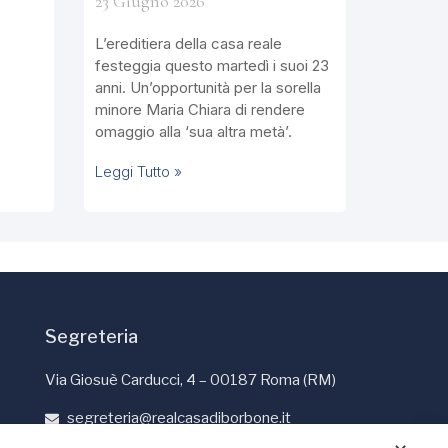
23 Giugno 2026
L’ereditiera della casa reale
festeggia questo martedì i suoi 23
anni. Un’opportunità per la sorella
minore Maria Chiara di rendere
omaggio alla ‘sua altra metà’.
Leggi Tutto »
Segreteria
Via Giosuè Carducci, 4 – 00187 Roma (RM)
segreteria@realcasadiborbone.it
+39 06 4741190