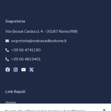
Segreteria
Via Giosuè Carducci, 4 – 00187 Roma (RM)
segreteria@realcasadiborbone.it
+39 06 4741190
+39 06 4819401
Link Rapidi
Home
✕
Stampa e Media