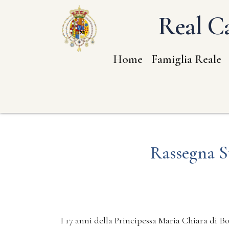
Real Ca
Home
Famiglia Reale
Rassegna S
I 17 anni della Principessa Maria Chiara di B