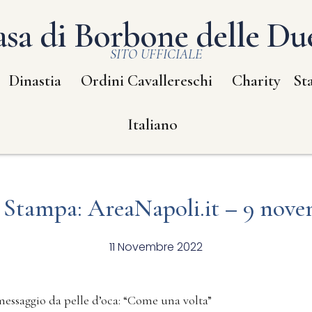
sa di Borbone delle Due
SITO UFFICIALE
Dinastia
Ordini Cavallereschi
Charity
St
Italiano
 Stampa: AreaNapoli.it – 9 nove
11 Novembre 2022
messaggio da pelle d’oca: “Come una volta”