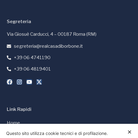
Segreteria
Via Giosuè Carducci, 4 – 00187 Roma (RM)
segreteria@realcasadiborbone.it
+39 06 4741190
+39 06 4819401
Link Rapidi
Home
✕
Stampa e Media
Questo sito utilizza cookie tecnici e di profilazione.