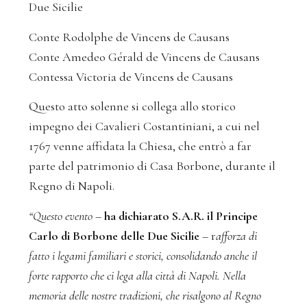
Due Sicilie
Conte Rodolphe de Vincens de Causans
Conte Amedeo Gérald de Vincens de Causans
Contessa Victoria de Vincens de Causans
Questo atto solenne si collega allo storico
impegno dei Cavalieri Costantiniani, a cui nel
1767 venne affidata la Chiesa, che entrò a far
parte del patrimonio di Casa Borbone, durante il
Regno di Napoli.
“Questo evento
–
ha dichiarato S.A.R. il Principe
Carlo di Borbone delle Due Sicilie
– r
afforza di
fatto i legami familiari e storici, consolidando anche il
forte rapporto che ci lega alla città di Napoli. Nella
memoria delle nostre tradizioni, che risalgono al Regno