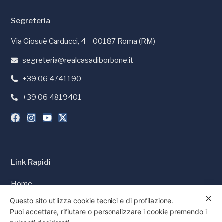
Segreteria
Via Giosuè Carducci, 4 – 00187 Roma (RM)
segreteria@realcasadiborbone.it
+39 06 4741190
+39 06 4819401
Link Rapidi
Home
✕
Stampa e Media
Questo sito utilizza cookie tecnici e di profilazione.
Puoi accettare, rifiutare o personalizzare i cookie premendo i
Cookie Policy