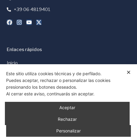
+39 06 4819401
Enlaces rápidos
Inicio
✕
Prensa y Medios
Este sitio utiliza cookies técnicas y de perfilado.
Puedes aceptar, rechazar o personalizar las cookies
Política de Cookies
presionando los botones deseados.
Política de Privacidad
Al cerrar este aviso, continuarás sin aceptar.
Consentimiento
Aceptar
Rechazar
Personalizar
© 1997 - 2026 Todos los derechos reservados