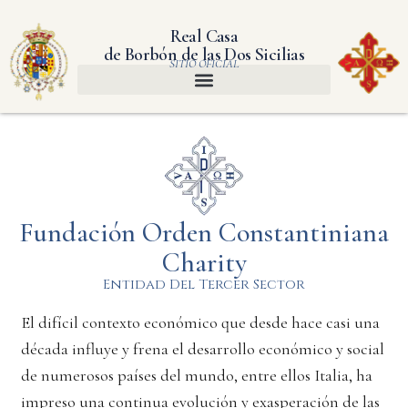
Real Casa
de Borbón de las Dos Sicilias
SITIO OFICIAL
Fundación Orden Constantiniana
Charity
Entidad Del Tercer Sector
El difícil contexto económico que desde hace casi una
década influye y frena el desarrollo económico y social
de numerosos países del mundo, entre ellos Italia, ha
impreso una continua evolución y exasperación de las