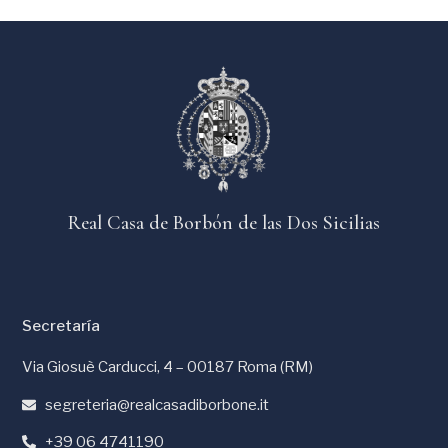
Real Casa de Borbón de las Dos Sicilias
Secretaría
Via Giosuè Carducci, 4 – 00187 Roma (RM)
segreteria@realcasadiborbone.it
+39 06 4741190