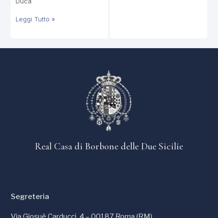
Duca
Leggi Tutto »
Real Casa di Borbone delle Due Sicilie
Segreteria
Via Giosuè Carducci, 4 – 00187 Roma (RM)