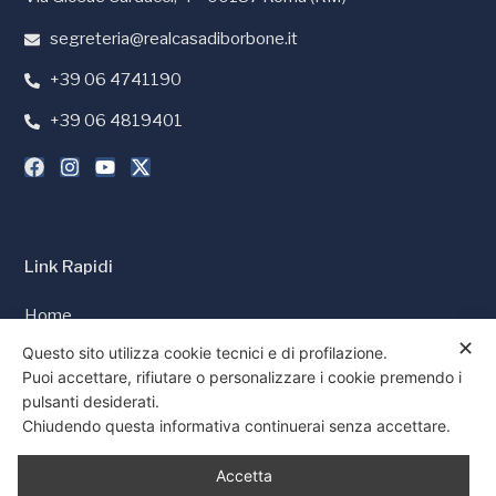
segreteria@realcasadiborbone.it
+39 06 4741190
+39 06 4819401
Link Rapidi
Home
✕
Stampa e Media
Questo sito utilizza cookie tecnici e di profilazione.
Puoi accettare, rifiutare o personalizzare i cookie premendo i
Cookie Policy
pulsanti desiderati.
Privacy Policy
Chiudendo questa informativa continuerai senza accettare.
Consenso
Accetta