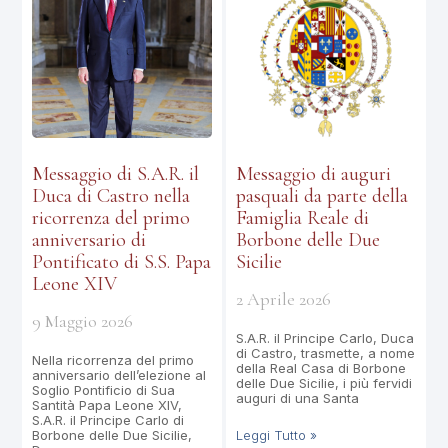
Messaggio di S.A.R. il
Messaggio di auguri
Duca di Castro nella
pasquali da parte della
ricorrenza del primo
Famiglia Reale di
anniversario di
Borbone delle Due
Pontificato di S.S. Papa
Sicilie
Leone XIV
2 Aprile 2026
9 Maggio 2026
S.A.R. il Principe Carlo, Duca
di Castro, trasmette, a nome
Nella ricorrenza del primo
della Real Casa di Borbone
anniversario dell’elezione al
delle Due Sicilie, i più fervidi
Soglio Pontificio di Sua
auguri di una Santa
Santità Papa Leone XIV,
S.A.R. il Principe Carlo di
Borbone delle Due Sicilie,
Leggi Tutto »