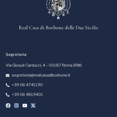
Real Casa di Borbone delle Due Sicilie
Segreteria
Via Giosuè Carducci, 4 – 00187 Roma (RM)
segreteria@realcasadiborbone.it
+39 06 4741190
+39 06 4819401