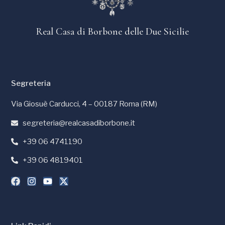
Real Casa di Borbone delle Due Sicilie
Segreteria
Via Giosuè Carducci, 4 – 00187 Roma (RM)
segreteria@realcasadiborbone.it
+39 06 4741190
+39 06 4819401