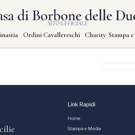
sa di Borbone delle Due
SITO UFFICIALE
inastia
Ordini Cavallereschi
Charity
Stampa e
Link Rapidi
Home
cilie
Stampa e Media