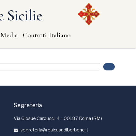
 Sicilie
 Media
Contatti
Italiano
Segreteria
Via Giosuè Carducci, 4 – 00187 Roma (RM)
segreteria@realcasadiborbone.it