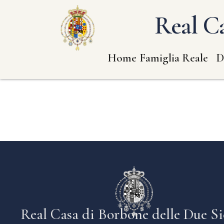
Real Ca
Home
Famiglia Reale
D
Real Casa di Borbone delle Due Si