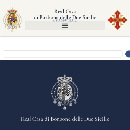
Real Casa
di Borbone delle Due Sicilie
SITO UFFICIALE
Real Casa di Borbone delle Due Sicilie