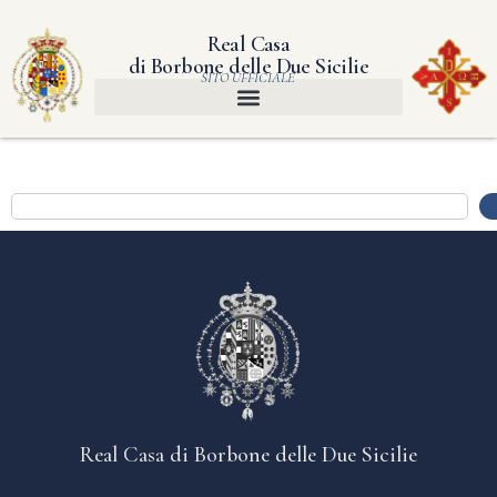
Real Casa
di Borbone delle Due Sicilie
SITO UFFICIALE
Real Casa di Borbone delle Due Sicilie