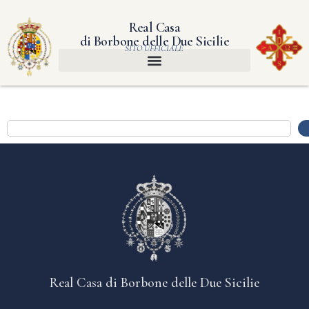
Real Casa
di Borbone delle Due Sicilie
SITO UFFICIALE
Real Casa di Borbone delle Due Sicilie