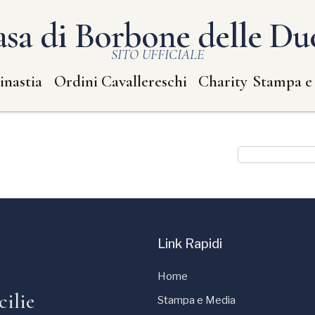
sa di Borbone delle Due
SITO UFFICIALE
inastia
Ordini Cavallereschi
Charity
Stampa e
Link Rapidi
Home
cilie
Stampa e Media