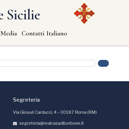
 Sicilie
 Media
Contatti
Italiano
Segreteria
Via Giosuè Carducci, 4 – 00187 Roma (RM)
segreteria@realcasadiborbone.it