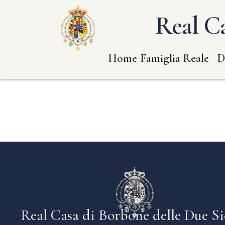
Real Ca
Home
Famiglia Reale
D
Real Casa di Borbone delle Due Si