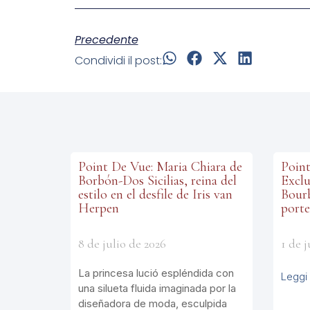
Precedente
Condividi il post:
Point De Vue: Maria Chiara de
Point
Borbón-Dos Sicilias, reina del
Exclu
estilo en el desfile de Iris van
Bourb
Herpen
porte
8 de julio de 2026
1 de j
La princesa lució espléndida con
Leggi 
una silueta fluida imaginada por la
diseñadora de moda, esculpida