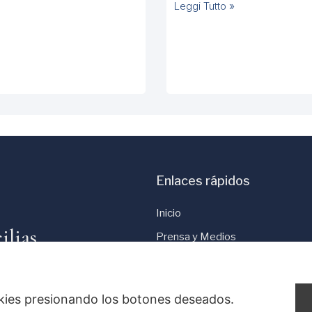
Leggi Tutto »
Enlaces rápidos
Inicio
ilias
Prensa y Medios
Política de Cookies
.
Política de Privacidad
okies presionando los botones deseados.
Consentimiento