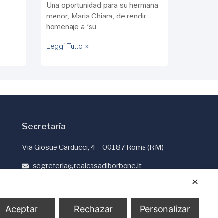
Una oportunidad para su hermana
menor, Maria Chiara, de rendir
homenaje a ‘su
Leggi Tutto »
Secretaría
Via Giosuè Carducci, 4 – 00187 Roma (RM)
segreteria@realcasadiborbone.it
+39 06 4741190
✕
+39 06 4819401
Aceptar
Rechazar
Personalizar