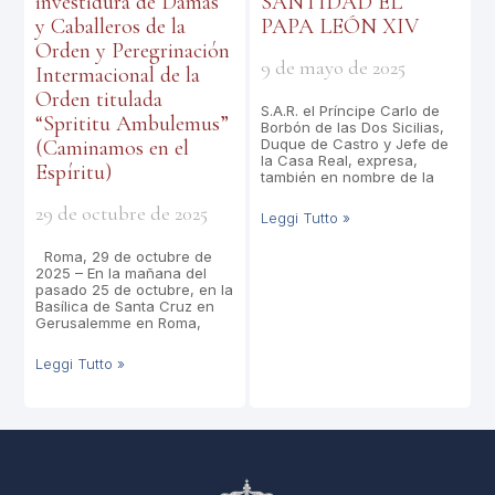
investidura de Damas
SANTIDAD EL
y Caballeros de la
PAPA LEÓN XIV
Orden y Peregrinación
9 de mayo de 2025
Intermacional de la
Orden titulada
S.A.R. el Príncipe Carlo de
“Sprititu Ambulemus”
Borbón de las Dos Sicilias,
(Caminamos en el
Duque de Castro y Jefe de
la Casa Real, expresa,
Espíritu)
también en nombre de la
29 de octubre de 2025
Leggi Tutto »
Roma, 29 de octubre de
2025 – En la mañana del
pasado 25 de octubre, en la
Basílica de Santa Cruz en
Gerusalemme en Roma,
Leggi Tutto »