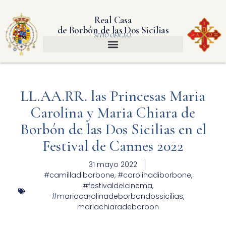
Real Casa
de Borbón de las Dos Sicilias
SITIO OFICIAL
LL.AA.RR. las Princesas Maria
Carolina y Maria Chiara de
Borbón de las Dos Sicilias en el
Festival de Cannes 2022
31 mayo 2022
#camilladiborbone
,
#carolinadiborbone
,
#festivaldelcinema
,
#mariacarolinadeborbondossicilias
,
mariachiaradeborbon