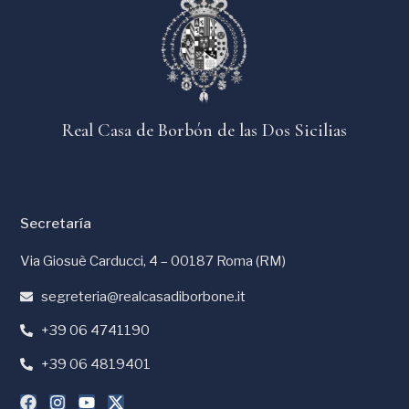
Real Casa de Borbón de las Dos Sicilias
Secretaría
Via Giosuè Carducci, 4 – 00187 Roma (RM)
segreteria@realcasadiborbone.it
+39 06 4741190
+39 06 4819401