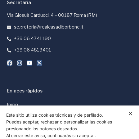
Secretaría
Via Giosuè Carducci, 4 – 00187 Roma (RM)
segreteria@realcasadiborbone.it
+39 06 4741190
+39 06 4819401
Enlaces rápidos
Inicio
✕
Prensa y Medios
Este sitio utiliza cookies técnicas y de perfilado.
Puedes aceptar, rechazar o personalizar las cookies
Política de Cookies
presionando los botones deseados.
Política de Privacidad
Al cerrar este aviso, continuarás sin aceptar.