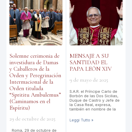
Solemne cerimonia de
MENSAJE A SU
investidura de Damas
SANTIDAD EL
y Caballeros de la
PAPA LEÓN XIV
Orden y Peregrinación
9 de mayo de 2025
Intermacional de la
Orden titulada
S.A.R. el Príncipe Carlo de
“Sprititu Ambulemus”
Borbón de las Dos Sicilias,
(Caminamos en el
Duque de Castro y Jefe de
la Casa Real, expresa,
Espíritu)
también en nombre de la
29 de octubre de 2025
Leggi Tutto »
Roma, 29 de octubre de