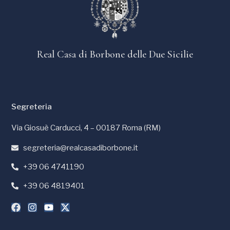
Real Casa di Borbone delle Due Sicilie
Segreteria
Via Giosuè Carducci, 4 – 00187 Roma (RM)
segreteria@realcasadiborbone.it
+39 06 4741190
+39 06 4819401