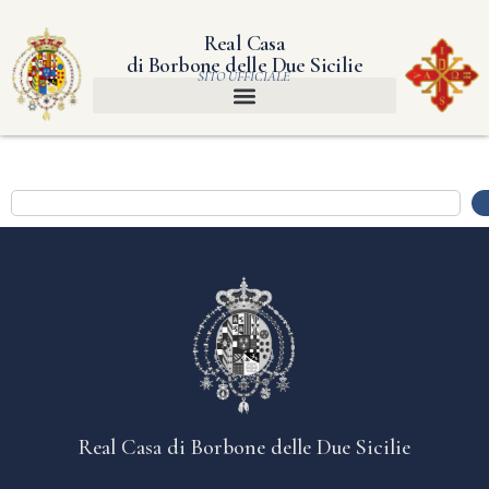
Real Casa
di Borbone delle Due Sicilie
SITO UFFICIALE
Real Casa di Borbone delle Due Sicilie