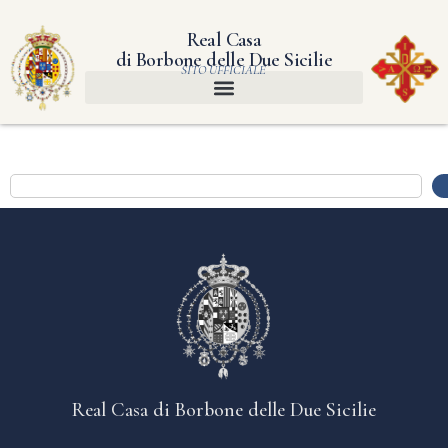
Real Casa
di Borbone delle Due Sicilie
SITO UFFICIALE
Real Casa di Borbone delle Due Sicilie