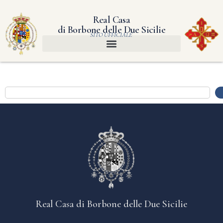
Real Casa
di Borbone delle Due Sicilie
SITO UFFICIALE
Real Casa di Borbone delle Due Sicilie