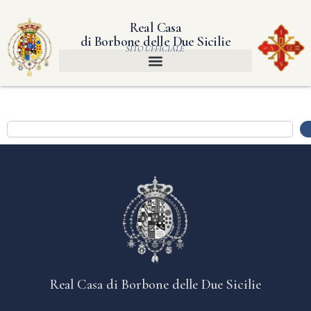
Real Casa
di Borbone delle Due Sicilie
SITO UFFICIALE
Real Casa di Borbone delle Due Sicilie