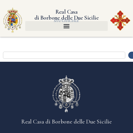
Real Casa
di Borbone delle Due Sicilie
SITO UFFICIALE
Real Casa di Borbone delle Due Sicilie