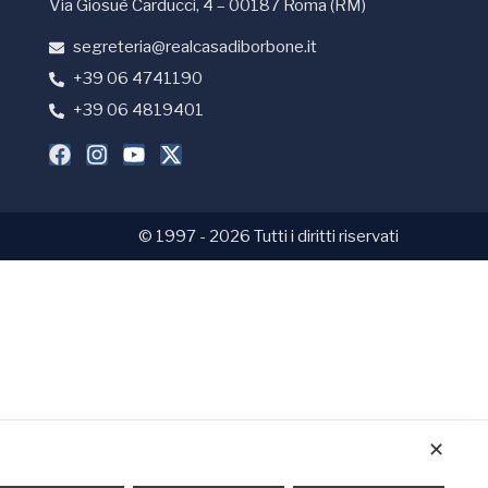
Via Giosuè Carducci, 4 – 00187 Roma (RM)
segreteria@realcasadiborbone.it
+39 06 4741190
+39 06 4819401
© 1997 - 2026 Tutti i diritti riservati
✕