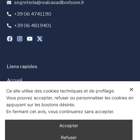
segreteria@realcasadiborbone.it
+39 06 4741190
+39 06 4819401
Liens rapides
Accueil
✕
Presse et Médias
Ce site utilise des cookies techniques et de profilage.
Vous pouvez accepter, refuser ou personnaliser les cookies en
Politique de cookies
appuyant sur les boutons désirés.
Politique de confidentialité
En fermant cet avis, vous continuerez sans accepter.
Consentement
Accepter
Refuser