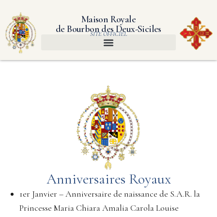
Maison Royale
de Bourbon des Deux-Siciles
SITE OFFICIEL
Anniversaires Royaux
1er Janvier – Anniversaire de naissance de S.A.R. la
Princesse Maria Chiara Amalia Carola Louise