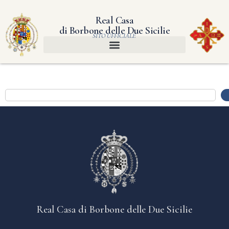
Real Casa
di Borbone delle Due Sicilie
SITO UFFICIALE
Real Casa di Borbone delle Due Sicilie